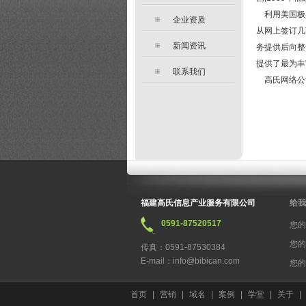
利用美国极
企业资质
从网上签订几
新闻资讯
务提供后向整
提供了最为丰
联系我们
高氏网络公司
福建高氏信息产业服务有限公司
给我
0591-87520517
您的
您的
传真：0591-87530384
E-mail：info@bibican.com
您的
首页
|
营销
|
域名
|
案例
|
学堂
|
关于
|